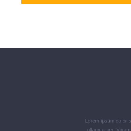
Lorem ipsum dolor s
ullamcorper. Vivam