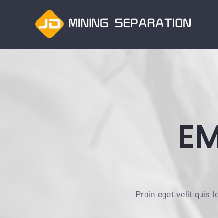
跳
过
内
容
EM
Proin eget velit quis 