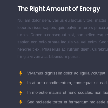
The Right Amount of Energy
Nullam dolor sem, varius eu luctus vitae, mattis 
lobortis risus sapien, quis pulvinar turpis place
turpis. Donec a consequat nisi, non pellentesque
sapien non odio ornare iaculis vel vel enim. Sed
hendrerit ex. Phasellus ac rutrum diam. Curabitu
fringia viverra at bibendum purus.
Vivamus dignissim dolor ac ligula volutpat,
In at arcu condimentum, consequat risus di
In molestie mauris ut nunc sodales, non laor
Sed molestie tortor et fermentum molestie 