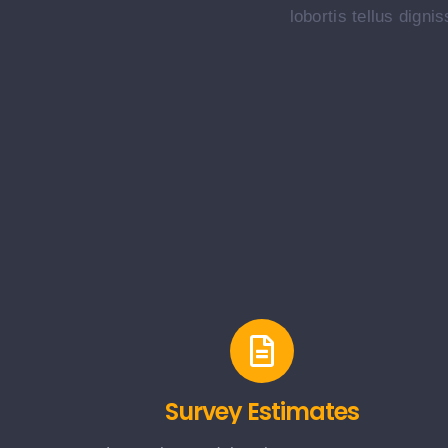
lobortis tellus dign
Survey Estimates