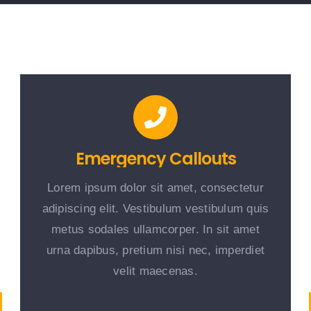
Emergency Callouts
Lorem ipsum dolor sit amet, consectetur
adipiscing elit. Vestibulum vestibulum quis
metus sodales ullamcorper. In sit amet
urna dapibus, pretium nisi nec, imperdiet
velit maecenas.