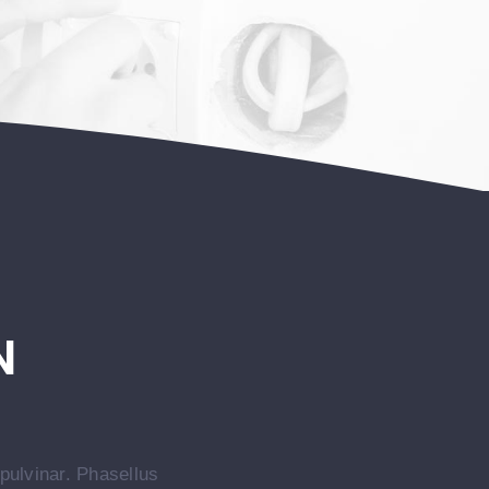
N
 pulvinar. Phasellus