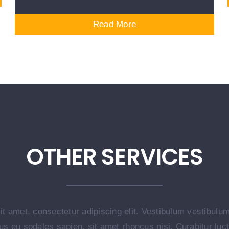
Read More
OTHER SERVICES
it amet, consectetur adipiscing elit. Vestibulum vestibulu
us eu sodales sapien, sit amet rhoncus nisi. Curabitur lu