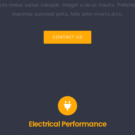
issim metus varius volutpat. Integer a lacus mauris. Pellen
maximus euismod porta, felis ante viverra arcu.
CONTACT US
Electrical Performance