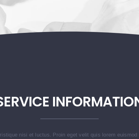
SERVICE INFORMATIO
istique nisi et luctus. Proin eget velit quis lorem euismod